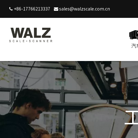
+86-17766213337
sales@walzscale.com.cn


汽