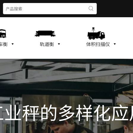
车衡
轨道衡
体积扫描仪
工业秤的多样化应