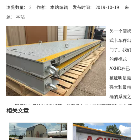
浏览数量：
2
作者： 本站编辑 发布时间： 2019-10-19 来
源：
本站
["wechat","weibo","qzone","douban","email"]
另一个便携
式卡车秤出
门了。我们
的便携式
AXHD秤已
被证明是最
强大和最精
确的系统之
一。我们设计了这些AXHD秤，具有超大尺寸双端剪切梁称重传感
相关文章
器，不锈钢保护称重传感器电缆和可拆卸斜坡。如果您正在寻找高
精度便携式汽车衡，我们的AXHD型号适合您。