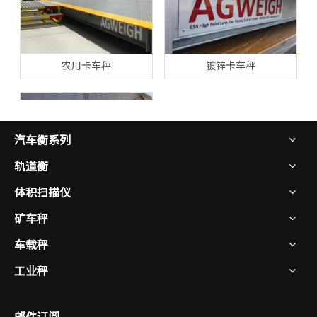
农用卡车秤
镀锌卡车秤
汽车衡系列
轨道衡
体积扫描仪
沃兹衡器的重型运输车信托
矿车秤
车载秤
工业秤
邮件订阅