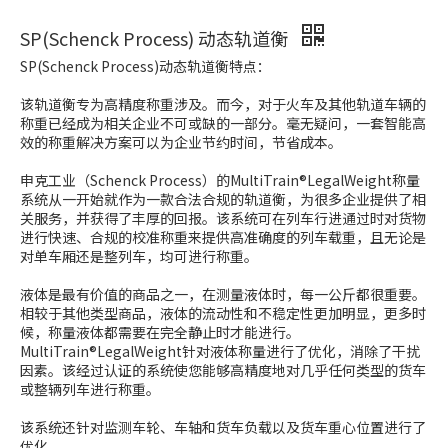
SP(Schenck Process) 动态轨道衡
SP(Schenck Process)动态轨道衡特点：
该轨道衡专为高精度称重涉及。而今，对于火车及其他轨道车辆的
称重已经成为相关企业不可或缺的一部分。毫无疑问，一套智能高
效的称重解决方案可以为企业节约时间，节省成本。
申克工业（Schenck Process）的MultiTrain®LegalWeight称量
系统从一开始就作为一款合法合规的轨道衡，为很多企业提供了相
关服务，并获得了丰厚的回报。该系统可在列车行进通过时对货物
进行快速、合规的校准称重来提供高准确度的列车载重，且无论是
对单车厢还是整列车，均可进行称重。
液体是最有价值的商品之一，在测量液体时，每一公斤都很重要。
相较于其他类型商品，液体的流动性和不稳定性更加明显，更多时
候，称量液体都需要在完全静止时才能进行。
MultiTrain®LegalWeight针对液体称量进行了优化，消除了干扰
因素。该经过认证的系统使您能够高精度地对几乎任何类型的货车
或整辆列车进行称重。
该系统还针对监测车轮、车轴和货车负载以及货车重心位置进行了
优化。